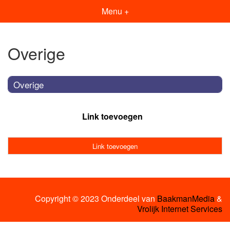
Menu +
Overige
Overige
Link toevoegen
Link toevoegen
Copyright © 2023 Onderdeel van
BaakmanMedia
&
Vrolijk Internet Services